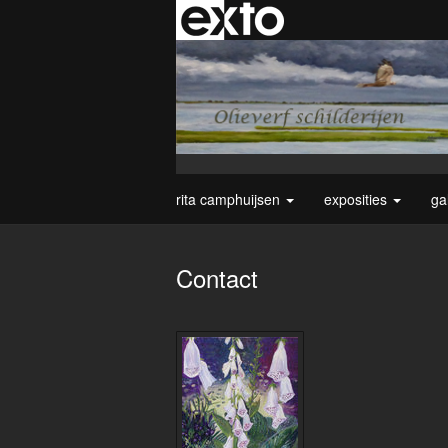
rita camphuijsen
exposities
ga
Contact