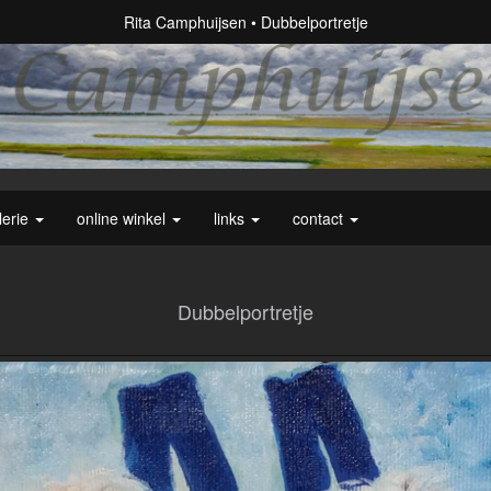
Rita Camphuijsen
Dubbelportretje
lerie
online winkel
links
contact
Dubbelportretje