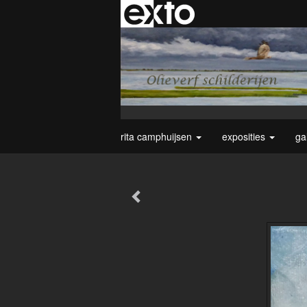
rita camphuijsen
exposities
ga