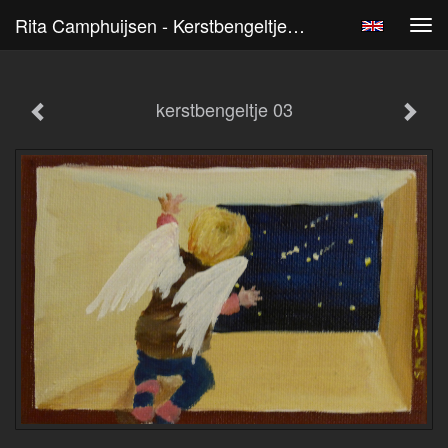
Rita Camphuijsen - Kerstbengeltje 03
Tog
navi
kerstbengeltje 03