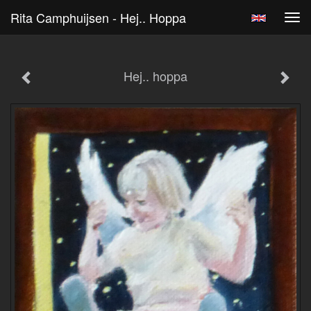
Rita Camphuijsen - Hej.. Hoppa
Tog
navi
Hej.. hoppa