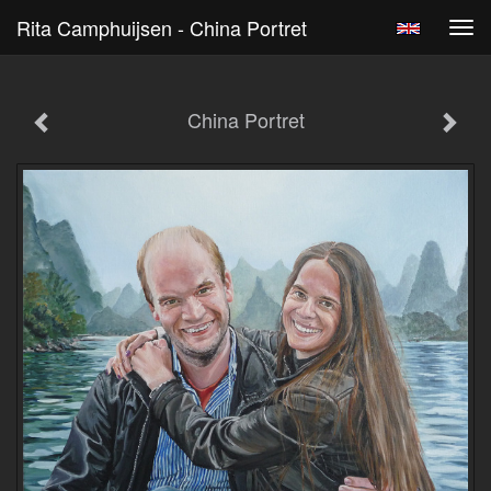
Rita Camphuijsen - China Portret
Tog
navi
China Portret