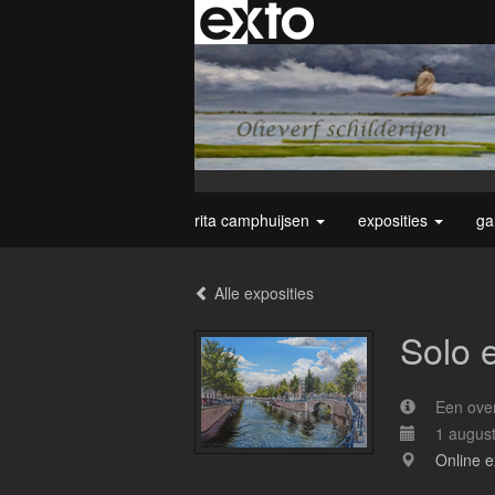
rita camphuijsen
exposities
ga
Alle exposities
Solo 
Een over
1 augus
Online e