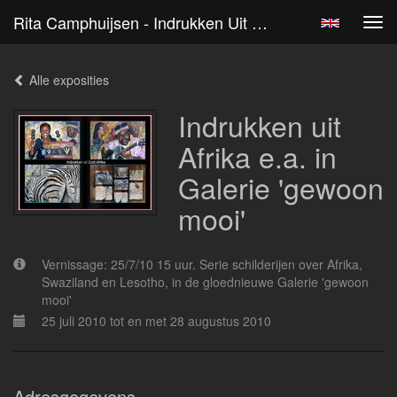
Rita Camphuijsen - Indrukken Uit Afrika E.a. In Galerie 'gewoon Mooi'
Tog
navi
Alle exposities
Indrukken uit
Afrika e.a. in
Galerie 'gewoon
mooi'
Vernissage: 25/7/10 15 uur. Serie schilderijen over Afrika,
Swaziland en Lesotho, in de gloednieuwe Galerie 'gewoon
mooi'
25 juli 2010 tot en met 28 augustus 2010
Adresgegevens